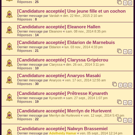
Réponses :
25
1
2
[Candidature acceptée] Une jeune fille et un cochon
Dernier message par
Vardah
«
dim. 22 févr., 2015 2:10 am
Réponses :
8
[Candidature acceptée] Eleanore Hallen
Dernier message par
Eleanore
«
sam. 08 nov., 2014 8:35 pm
Réponses :
14
[Candidature acceptée] Eldarion de Marnebuis
Dernier message par
Eldarion
«
lun. 03 nov., 2014 4:33 pm
Réponses :
21
1
2
[Candidature acceptée] Claryssa Gripécrou
Dernier message par
Claryssa
«
dim. 26 oct., 2014 3:11 pm
Réponses :
10
[Candidature acceptée] Anaryos Masaki
Dernier message par
Anaryos
«
ven. 17 oct., 2014 12:55 am
Réponses :
30
1
2
3
[Candidature acceptée] Prêtresse Kynareth
Dernier message par
Kynareth
«
sam. 27 sept., 2014 1:07 pm
Réponses :
19
1
2
[Candidature acceptée] Merrlyn de Hurlevent
Dernier message par
Merrlyn de Hurlevent
«
ven. 12 sept., 2014 5:43 pm
Réponses :
22
1
2
[Candidature acceptée] Nalwyn Brassemiel
Dernier message par
Adelheidy Hamar
«
ven. 05 sept., 2014 12:14 pm