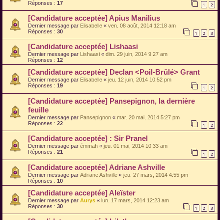
Réponses :
17
1
2
[Candidature acceptée] Apius Manilius
Dernier message par
Elisabelle
«
ven. 08 août, 2014 12:18 am
Réponses :
30
1
2
3
[Candidature acceptée] Lishaasi
Dernier message par
Lishaasi
«
dim. 29 juin, 2014 9:27 am
Réponses :
12
[Candidature acceptée] Declan <Poil-Brûlé> Grant
Dernier message par
Elisabelle
«
jeu. 12 juin, 2014 10:52 pm
Réponses :
19
1
2
[Candidature acceptée] Pansepignon, la dernière
feuille
Dernier message par
Pansepignon
«
mar. 20 mai, 2014 5:27 pm
Réponses :
22
1
2
[Candidature acceptée] : Sir Pranel
Dernier message par
émmah
«
jeu. 01 mai, 2014 10:33 am
Réponses :
21
1
2
[Candidature acceptée] Adriane Ashville
Dernier message par
Adriane Ashville
«
jeu. 27 mars, 2014 4:55 pm
Réponses :
10
[Candidature acceptée] Aleïster
Dernier message par
Aurys
«
lun. 17 mars, 2014 12:23 am
Réponses :
30
1
2
3