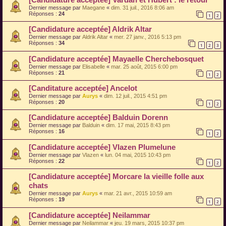
Dernier message par
Maegane
«
dim. 31 juil., 2016 8:06 am
Réponses :
24
1
2
[Candidature acceptée] Aldrik Altar
Dernier message par
Aldrik Altar
«
mer. 27 janv., 2016 5:13 pm
Réponses :
34
1
2
3
[Candidature acceptée] Mayaelle Cherchebosquet
Dernier message par
Elisabelle
«
mar. 25 août, 2015 6:00 pm
Réponses :
21
1
2
[Canditature acceptée] Ancelot
Dernier message par
Aurys
«
dim. 12 juil., 2015 4:51 pm
Réponses :
20
1
2
[Candidature acceptée] Balduin Dorenn
Dernier message par
Balduin
«
dim. 17 mai, 2015 8:43 pm
Réponses :
16
1
2
[Candidature acceptée] Vlazen Plumelune
Dernier message par
Vlazen
«
lun. 04 mai, 2015 10:43 pm
Réponses :
22
1
2
[Candidature acceptée] Morcare la vieille folle aux
chats
Dernier message par
Aurys
«
mar. 21 avr., 2015 10:59 am
Réponses :
19
1
2
[Candidature acceptée] Neilammar
Dernier message par
Neilammar
«
jeu. 19 mars, 2015 10:37 pm