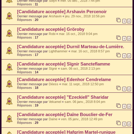
Dernier message par
Solÿn
«
mer. 05 déc., 2018 7:44 pm
Réponses :
11
[Candidature acceptée] Arshavin Percenoir
Dernier message par
Arshavin
«
jeu. 29 nov., 2018 10:56 pm
Réponses :
20
1
2
[Candidature acceptée] Gröroby
Dernier message par
Robi
«
mar. 16 oct., 2018 9:04 pm
Réponses :
17
1
2
[Candidature acceptée] Durnil Marteau-de-Lumière.
Dernier message par
Lighthammer
«
mar. 16 oct., 2018 8:57 pm
Réponses :
17
1
2
[Candidature acceptée] Sïgnir Sancteflamme
Dernier message par
Sïgnir
«
sam. 06 oct., 2018 2:13 pm
Réponses :
14
[Candidature acceptée] Edenhor Cendrelame
Dernier message par
Déess
«
mar. 11 sept., 2018 12:50 pm
Réponses :
18
1
2
[Candidature acceptée] "Ezeckiell" Sharidar
Dernier message par
Vekamel
«
sam. 06 janv., 2018 8:04 pm
Réponses :
19
1
2
[Candidature acceptée] Daïne Bouclier-de-Fer
Dernier message par
Daïne
«
ven. 05 janv., 2018 12:49 pm
Réponses :
29
1
2
[Candidature acceptée] Hafgrim Martel-runique