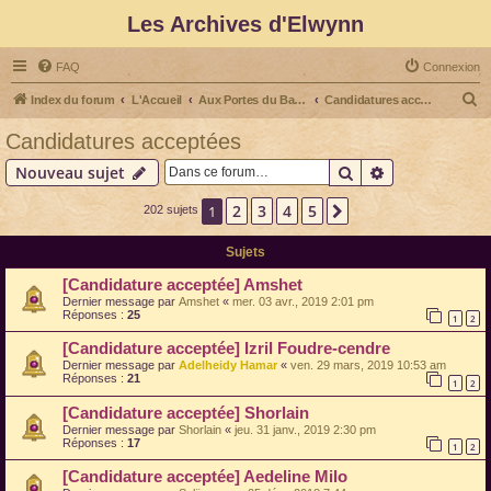
Les Archives d'Elwynn
FAQ
Connexion
R
Index du forum
L'Accueil
Aux Portes du Bastion
Candidatures acceptées
e
Candidatures acceptées
c
Rechercher
Recherche av
Nouveau sujet
h
e
2
3
4
5
1
Suivante
202 sujets
r
Sujets
c
[Candidature acceptée] Amshet
h
Dernier message par
Amshet
«
mer. 03 avr., 2019 2:01 pm
e
Réponses :
25
1
2
r
[Candidature acceptée] Izril Foudre-cendre
Dernier message par
Adelheidy Hamar
«
ven. 29 mars, 2019 10:53 am
Réponses :
21
1
2
[Candidature acceptée] Shorlain
Dernier message par
Shorlain
«
jeu. 31 janv., 2019 2:30 pm
Réponses :
17
1
2
[Candidature acceptée] Aedeline Milo