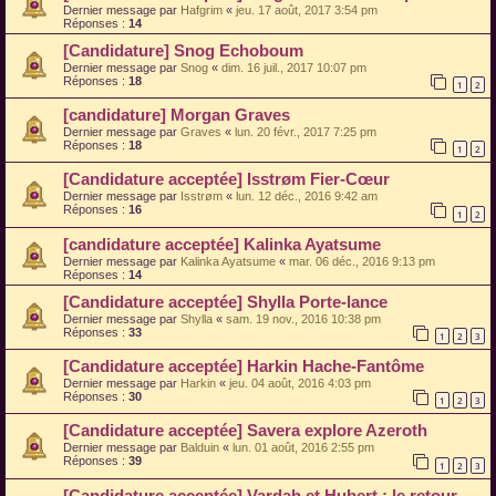
Dernier message par
Hafgrim
«
jeu. 17 août, 2017 3:54 pm
Réponses :
14
[Candidature] Snog Echoboum
Dernier message par
Snog
«
dim. 16 juil., 2017 10:07 pm
Réponses :
18
1
2
[candidature] Morgan Graves
Dernier message par
Graves
«
lun. 20 févr., 2017 7:25 pm
Réponses :
18
1
2
[Candidature acceptée] Isstrøm Fier-Cœur
Dernier message par
Isstrøm
«
lun. 12 déc., 2016 9:42 am
Réponses :
16
1
2
[candidature acceptée] Kalinka Ayatsume
Dernier message par
Kalinka Ayatsume
«
mar. 06 déc., 2016 9:13 pm
Réponses :
14
[Candidature acceptée] Shylla Porte-lance
Dernier message par
Shylla
«
sam. 19 nov., 2016 10:38 pm
Réponses :
33
1
2
3
[Candidature acceptée] Harkin Hache-Fantôme
Dernier message par
Harkin
«
jeu. 04 août, 2016 4:03 pm
Réponses :
30
1
2
3
[Candidature acceptée] Savera explore Azeroth
Dernier message par
Balduin
«
lun. 01 août, 2016 2:55 pm
Réponses :
39
1
2
3
[Candidature acceptée] Vardah et Hubert : le retour