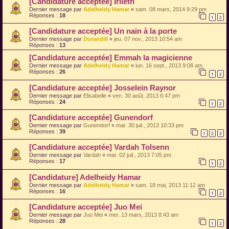
[Candidature acceptée] Irileth
Dernier message par
Adelheidy Hamar
«
sam. 08 mars, 2014 9:29 pm
Réponses :
18
1
2
[Candidature acceptée] Un nain à la porte
Dernier message par
Durandill
«
jeu. 07 nov., 2013 10:54 am
Réponses :
13
[Candidature acceptée] Emmah la magicienne
Dernier message par
Adelheidy Hamar
«
lun. 16 sept., 2013 9:08 am
Réponses :
26
1
2
[Candidature acceptée] Josselein Raynor
Dernier message par
Elisabelle
«
ven. 30 août, 2013 6:47 pm
Réponses :
24
1
2
[Candidature acceptée] Gunendorf
Dernier message par
Gunendorf
«
mar. 30 juil., 2013 10:33 pm
Réponses :
39
1
2
3
[Candidature acceptée] Vardah Tolsenn
Dernier message par
Vardah
«
mar. 02 juil., 2013 7:05 pm
Réponses :
17
1
2
[Candidature] Adelheidy Hamar
Dernier message par
Adelheidy Hamar
«
sam. 18 mai, 2013 11:12 am
Réponses :
16
1
2
[Candidature acceptée] Juo Mei
Dernier message par
Juo Mei
«
mer. 13 mars, 2013 8:43 am
Réponses :
28
1
2