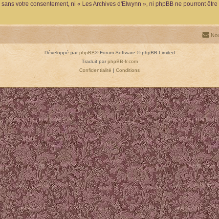
ie sans votre consentement, ni « Les Archives d'Elwynn », ni phpBB ne pourront êt
Nou
Développé par
phpBB
® Forum Software © phpBB Limited
Traduit par
phpBB-fr.com
Confidentialité
|
Conditions