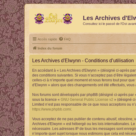
Les Archives d'El
Consultez ici le passé de l'Ost avan
Accès rapide
FAQ
Index du forum
Les Archives d'Elwynn - Conditions d’utilisation
En accédant à « Les Archives d'Elwynn » (désigné ci-après par 
des conditions suivantes. Si vous n’acceptez pas d’être légale
celles-ci à n’importe quel moment et nous ferons tout pour que 
d'Elwynn » alors que des changements ont été effectués, vous 
Nos forums sont développés par phpBB (désigné ci-après par « i
sous la licence «
GNU General Public License v2
» (désigné ci
Limited n’est pas responsable de ce que nous acceptons ou n’
https://www.phpbb.com/
.
Vous acceptez de ne pas publier de contenu abusif, obscène, vu
Archives d'Elwynn » est hébergé ou les lois internationales. Le
nécessaire. Les adresses IP de tous les messages sont enregis
n’importe quel sujet lorsque nous estimons que cela est néces