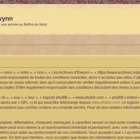
wynn
t son arrivée au Beffroi du Nord
« nous », « notre », « nos », « Les Archives d'Elwynn », « https://www.archives.os
ment responsable de toutes les conditions suivantes, alors n’accédez pas et/ou n’u
vous en soyez informé, bien qu’il soit prudent de vérifier régulièrement celles-ci p
acceptez d’être légalement responsable des conditions découlant des mises à jour 
ls », « eux », « leur », « logiciel phpBB », « www.phpbb.com », « phpBB Limited »,
-après par « GPL ») et qui peut être téléchargé depuis
www.phpbb.com
. Le logicie
acceptons pas comme contenu ou conduite permis. Pour de plus amples informations
lgaire, diffamatoire, choquant, menaçant, à caractère sexuel ou tout autre contenu 
 faire peut vous mener à un bannissement immédiat et permanent, avec une notificat
trées pour aider au renforcement de ces conditions. Vous acceptez que « Les Archi
saire. En tant que membre, vous acceptez que toutes les informations que vous av