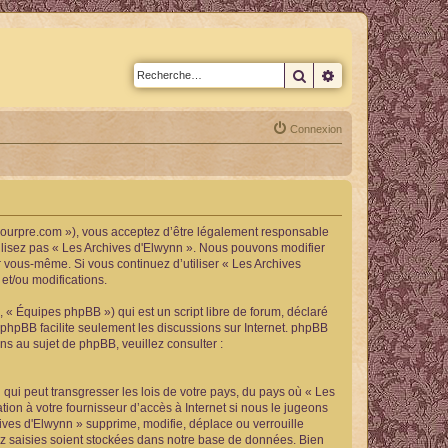
Rechercher
Recherche avan
Connexion
tpourpre.com »), vous acceptez d’être légalement responsable
tilisez pas « Les Archives d'Elwynn ». Nous pouvons modifier
ar vous-même. Si vous continuez d’utiliser « Les Archives
et/ou modifications.
 « Équipes phpBB ») qui est un script libre de forum, déclaré
l phpBB facilite seulement les discussions sur Internet. phpBB
 au sujet de phpBB, veuillez consulter :
qui peut transgresser les lois de votre pays, du pays où « Les
ion à votre fournisseur d’accès à Internet si nous le jugeons
ves d'Elwynn » supprime, modifie, déplace ou verrouille
ez saisies soient stockées dans notre base de données. Bien