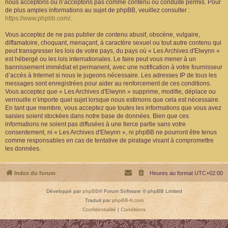
nous acceptons ou n’acceptons pas comme contenu ou conduite permis. Pour
de plus amples informations au sujet de phpBB, veuillez consulter :
https://www.phpbb.com/
.
Vous acceptez de ne pas publier de contenu abusif, obscène, vulgaire,
diffamatoire, choquant, menaçant, à caractère sexuel ou tout autre contenu qui
peut transgresser les lois de votre pays, du pays où « Les Archives d'Elwynn »
est hébergé ou les lois internationales. Le faire peut vous mener à un
bannissement immédiat et permanent, avec une notification à votre fournisseur
d’accès à Internet si nous le jugeons nécessaire. Les adresses IP de tous les
messages sont enregistrées pour aider au renforcement de ces conditions.
Vous acceptez que « Les Archives d'Elwynn » supprime, modifie, déplace ou
verrouille n’importe quel sujet lorsque nous estimons que cela est nécessaire.
En tant que membre, vous acceptez que toutes les informations que vous avez
saisies soient stockées dans notre base de données. Bien que ces
informations ne soient pas diffusées à une tierce partie sans votre
consentement, ni « Les Archives d'Elwynn », ni phpBB ne pourront être tenus
comme responsables en cas de tentative de piratage visant à compromettre
les données.
Index du forum
Heures au format
UTC+02:00
Développé par
phpBB
® Forum Software © phpBB Limited
Traduit par
phpBB-fr.com
Confidentialité
|
Conditions