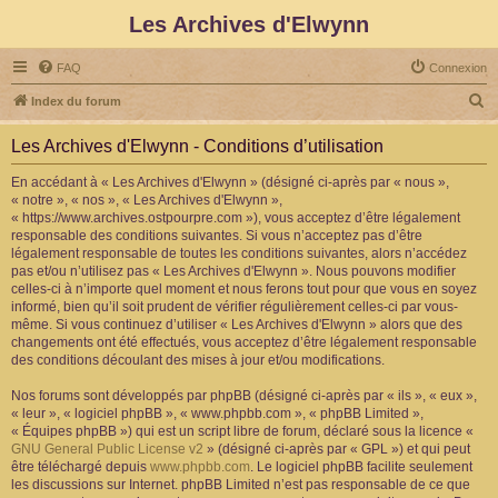
Les Archives d'Elwynn
FAQ
Connexion
R
Index du forum
e
Les Archives d'Elwynn - Conditions d’utilisation
c
h
En accédant à « Les Archives d'Elwynn » (désigné ci-après par « nous »,
« notre », « nos », « Les Archives d'Elwynn »,
e
« https://www.archives.ostpourpre.com »), vous acceptez d’être légalement
r
responsable des conditions suivantes. Si vous n’acceptez pas d’être
légalement responsable de toutes les conditions suivantes, alors n’accédez
c
pas et/ou n’utilisez pas « Les Archives d'Elwynn ». Nous pouvons modifier
h
celles-ci à n’importe quel moment et nous ferons tout pour que vous en soyez
informé, bien qu’il soit prudent de vérifier régulièrement celles-ci par vous-
e
même. Si vous continuez d’utiliser « Les Archives d'Elwynn » alors que des
r
changements ont été effectués, vous acceptez d’être légalement responsable
des conditions découlant des mises à jour et/ou modifications.
Nos forums sont développés par phpBB (désigné ci-après par « ils », « eux »,
« leur », « logiciel phpBB », « www.phpbb.com », « phpBB Limited »,
« Équipes phpBB ») qui est un script libre de forum, déclaré sous la licence «
GNU General Public License v2
» (désigné ci-après par « GPL ») et qui peut
être téléchargé depuis
www.phpbb.com
. Le logiciel phpBB facilite seulement
les discussions sur Internet. phpBB Limited n’est pas responsable de ce que