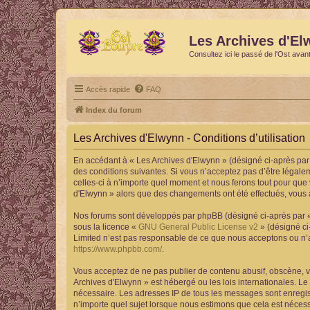
Les Archives d'El
Consultez ici le passé de l'Ost avan
Accès rapide
FAQ
Index du forum
Les Archives d'Elwynn - Conditions d’utilisation
En accédant à « Les Archives d'Elwynn » (désigné ci-après par 
des conditions suivantes. Si vous n’acceptez pas d’être légale
celles-ci à n’importe quel moment et nous ferons tout pour que 
d'Elwynn » alors que des changements ont été effectués, vous 
Nos forums sont développés par phpBB (désigné ci-après par « i
sous la licence «
GNU General Public License v2
» (désigné ci
Limited n’est pas responsable de ce que nous acceptons ou n’
https://www.phpbb.com/
.
Vous acceptez de ne pas publier de contenu abusif, obscène, vu
Archives d'Elwynn » est hébergé ou les lois internationales. Le
nécessaire. Les adresses IP de tous les messages sont enregis
n’importe quel sujet lorsque nous estimons que cela est néces