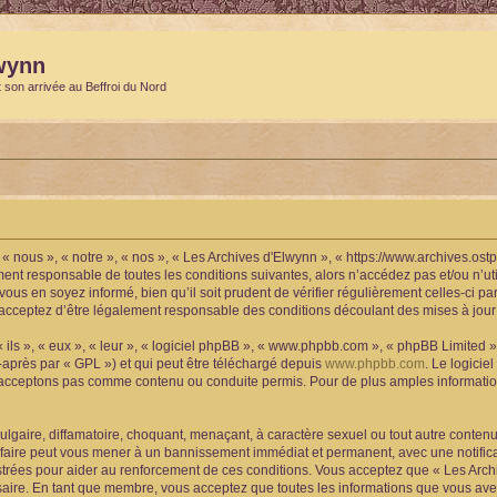
wynn
t son arrivée au Beffroi du Nord
« nous », « notre », « nos », « Les Archives d'Elwynn », « https://www.archives.os
ment responsable de toutes les conditions suivantes, alors n’accédez pas et/ou n’u
vous en soyez informé, bien qu’il soit prudent de vérifier régulièrement celles-ci p
acceptez d’être légalement responsable des conditions découlant des mises à jour 
ls », « eux », « leur », « logiciel phpBB », « www.phpbb.com », « phpBB Limited »,
-après par « GPL ») et qui peut être téléchargé depuis
www.phpbb.com
. Le logicie
acceptons pas comme contenu ou conduite permis. Pour de plus amples informations
lgaire, diffamatoire, choquant, menaçant, à caractère sexuel ou tout autre contenu 
 faire peut vous mener à un bannissement immédiat et permanent, avec une notificat
trées pour aider au renforcement de ces conditions. Vous acceptez que « Les Archi
saire. En tant que membre, vous acceptez que toutes les informations que vous av