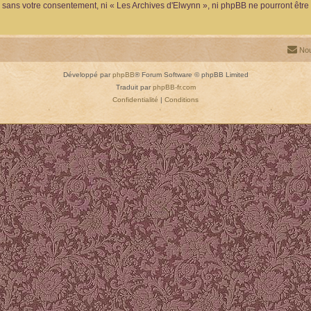
ie sans votre consentement, ni « Les Archives d'Elwynn », ni phpBB ne pourront êt
Nou
Développé par
phpBB
® Forum Software © phpBB Limited
Traduit par
phpBB-fr.com
Confidentialité
|
Conditions