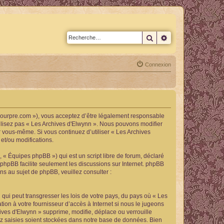
Rechercher
Recherche avan
Connexion
tpourpre.com »), vous acceptez d’être légalement responsable
tilisez pas « Les Archives d'Elwynn ». Nous pouvons modifier
ar vous-même. Si vous continuez d’utiliser « Les Archives
et/ou modifications.
 « Équipes phpBB ») qui est un script libre de forum, déclaré
l phpBB facilite seulement les discussions sur Internet. phpBB
 au sujet de phpBB, veuillez consulter :
qui peut transgresser les lois de votre pays, du pays où « Les
ion à votre fournisseur d’accès à Internet si nous le jugeons
ves d'Elwynn » supprime, modifie, déplace ou verrouille
ez saisies soient stockées dans notre base de données. Bien