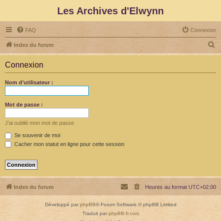
Les Archives d'Elwynn
FAQ
Connexion
R
Index du forum
e
Connexion
c
h
Nom d’utilisateur :
e
r
Mot de passe :
c
J’ai oublié mon mot de passe
h
Se souvenir de moi
e
Cacher mon statut en ligne pour cette session
r
Index du forum
Heures au format
UTC+02:00
Développé par
phpBB
® Forum Software © phpBB Limited
Traduit par
phpBB-fr.com