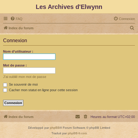
Les Archives d'Elwynn
FAQ
Connexion
R
Index du forum
e
Connexion
c
h
Nom d’utilisateur :
e
r
Mot de passe :
c
J’ai oublié mon mot de passe
h
Se souvenir de moi
e
Cacher mon statut en ligne pour cette session
r
Index du forum
Heures au format
UTC+02:00
Développé par
phpBB
® Forum Software © phpBB Limited
Traduit par
phpBB-fr.com