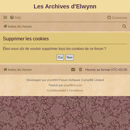
Les Archives d'Elwynn
FAQ
Connexion
R
Index du forum
e
Supprimer les cookies
c
h
Êtes-vous sûr de vouloir supprimer tous les cookies de ce forum ?
e
r
c
Index du forum
Heures au format
UTC+02:00
h
Développé par
phpBB
® Forum Software © phpBB Limited
e
Traduit par
phpBB-fr.com
r
Confidentialité
|
Conditions