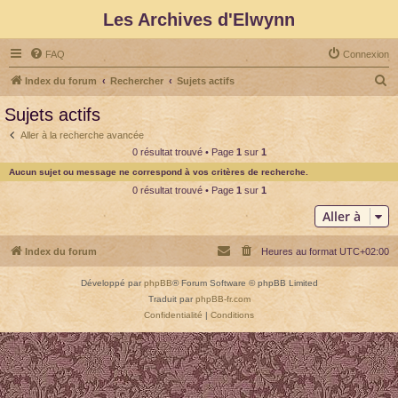
Les Archives d'Elwynn
FAQ
Connexion
R
Index du forum
Rechercher
Sujets actifs
e
Sujets actifs
c
Aller à la recherche avancée
h
0 résultat trouvé • Page
1
sur
1
e
Aucun sujet ou message ne correspond à vos critères de recherche.
r
0 résultat trouvé • Page
1
sur
1
c
Aller à
h
e
Index du forum
Heures au format
UTC+02:00
r
Développé par
phpBB
® Forum Software © phpBB Limited
Traduit par
phpBB-fr.com
Confidentialité
|
Conditions