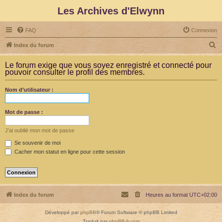
Les Archives d'Elwynn
FAQ
Connexion
R
Index du forum
e
Le forum exige que vous soyez enregistré et connecté pour
c
pouvoir consulter le profil des membres.
h
Nom d’utilisateur :
e
r
Mot de passe :
c
h
J’ai oublié mon mot de passe
e
Se souvenir de moi
Cacher mon statut en ligne pour cette session
r
Index du forum
Heures au format
UTC+02:00
Développé par
phpBB
® Forum Software © phpBB Limited
Traduit par
phpBB-fr.com