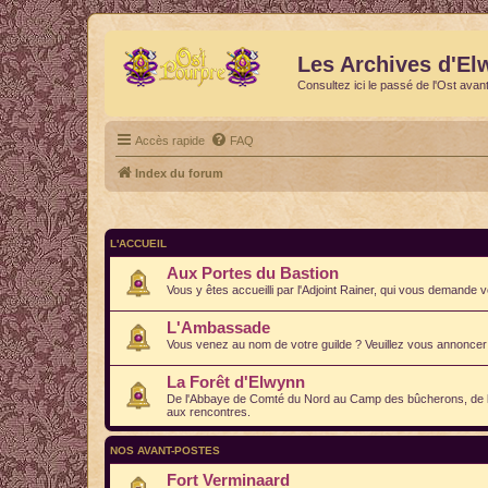
Les Archives d'El
Consultez ici le passé de l'Ost avan
Accès rapide
FAQ
Index du forum
L'ACCUEIL
Aux Portes du Bastion
Vous y êtes accueilli par l'Adjoint Rainer, qui vous demande v
L'Ambassade
Vous venez au nom de votre guilde ? Veuillez vous annoncer 
La Forêt d'Elwynn
De l'Abbaye de Comté du Nord au Camp des bûcherons, de la L
aux rencontres.
NOS AVANT-POSTES
Fort Verminaard