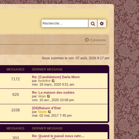
Rechercher
Recherche avan
Connexion
Nous sommes le ven. 07 août, 2026 9:17 am
MESSAGES
DERNIER MESSAGE
Re: [Candidature] Darla Morn
7172
V
par
Aedeline
o
mer. 18 mars, 2020 9:51 am
i
r
Re: La maison des nobles
620
l
V
par
Velan
e
o
ven. 10 avr., 2020 10:08 pm
d
i
e
r
(Dé)Raison d'Etat
1038
r
l
V
par
Slade
n
e
o
mar. 02 mai, 2017 7:45 pm
i
d
i
e
e
r
r
r
l
MESSAGES
DERNIER MESSAGE
m
n
e
e
i
d
Re: Quand le passé nous rattr…
s
e
e
303