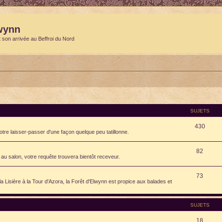
wynn
t son arrivée au Beffroi du Nord
SUJETS
430
otre laisser-passer d'une façon quelque peu tatillonne.
82
au salon, votre requête trouvera bientôt receveur.
73
isière à la Tour d'Azora, la Forêt d'Elwynn est propice aux balades et
SUJETS
18