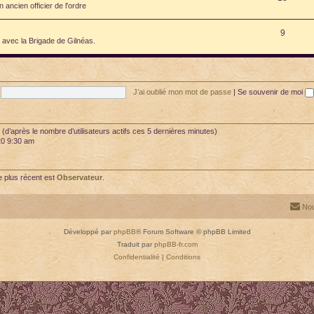
ancien officier de l'ordre
9
é avec la Brigade de Gilnéas.
J’ai oublié mon mot de passe
|
Se souvenir de moi
tés (d’après le nombre d’utilisateurs actifs ces 5 dernières minutes)
020 9:30 am
 plus récent est
Observateur
.
Nou
Développé par
phpBB
® Forum Software © phpBB Limited
Traduit par
phpBB-fr.com
Confidentialité
|
Conditions