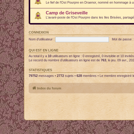
Le fief de l'Ost Pourpre en Draenor, nommé en hommage à un 
Camp de Griseveille
L'avant-poste de l'Ost Pourpre dans les Iles Brisées, partag
CONNEXION
Nom d’utilisateur :
Mot de passe :
QUI EST EN LIGNE
Au total il y a
10
utilisateurs en ligne : 0 enregistré, 0 invisible et 10 invi
Le record du nombre d’utilisateurs en ligne est de
763
, le jeu. 09 avr., 2
STATISTIQUES
79752
messages •
2772
sujets •
628
membres • Le membre enregistré le
Index du forum