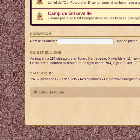
Le fief de l'Ost Pourpre en Draenor, nommé en hommage à un 
Camp de Griseveille
L'avant-poste de l'Ost Pourpre dans les Iles Brisées, partag
CONNEXION
Nom d’utilisateur :
Mot de passe :
QUI EST EN LIGNE
Au total il y a
114
utilisateurs en ligne : 0 enregistré, 0 invisible et 114 in
Le record du nombre d’utilisateurs en ligne est de
763
, le jeu. 09 avr., 2
STATISTIQUES
79752
messages •
2772
sujets •
628
membres • Le membre enregistré le
Index du forum