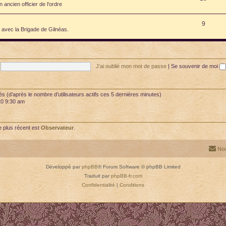
ancien officier de l'ordre
9
é avec la Brigade de Gilnéas.
J’ai oublié mon mot de passe
|
Se souvenir de moi
vités (d’après le nombre d’utilisateurs actifs ces 5 dernières minutes)
020 9:30 am
 plus récent est
Observateur
.
Nou
Développé par
phpBB
® Forum Software © phpBB Limited
Traduit par
phpBB-fr.com
Confidentialité
|
Conditions