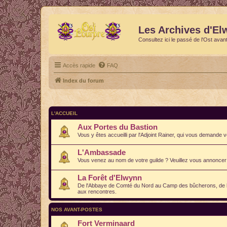
Les Archives d'El
Consultez ici le passé de l'Ost avan
Accès rapide
FAQ
Index du forum
L'ACCUEIL
Aux Portes du Bastion
Vous y êtes accueilli par l'Adjoint Rainer, qui vous demande v
L'Ambassade
Vous venez au nom de votre guilde ? Veuillez vous annoncer 
La Forêt d'Elwynn
De l'Abbaye de Comté du Nord au Camp des bûcherons, de la L
aux rencontres.
NOS AVANT-POSTES
Fort Verminaard