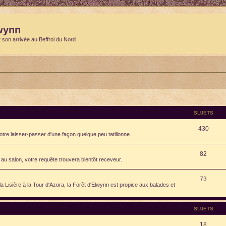
wynn
t son arrivée au Beffroi du Nord
SUJETS
430
otre laisser-passer d'une façon quelque peu tatillonne.
82
au salon, votre requête trouvera bientôt receveur.
73
isière à la Tour d'Azora, la Forêt d'Elwynn est propice aux balades et
SUJETS
18