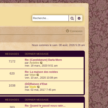
Rechercher
Recherche avan
Connexion
Nous sommes le sam. 08 août, 2026 5:26 am
MESSAGES
DERNIER MESSAGE
Re: [Candidature] Darla Morn
7172
V
par
Aedeline
o
mer. 18 mars, 2020 9:51 am
i
r
Re: La maison des nobles
620
l
V
par
Velan
e
o
ven. 10 avr., 2020 10:08 pm
d
i
e
r
(Dé)Raison d'Etat
1038
r
l
V
par
Slade
n
e
o
mar. 02 mai, 2017 7:45 pm
i
d
i
e
e
r
r
r
l
MESSAGES
DERNIER MESSAGE
m
n
e
e
i
d
Re: Quand le passé nous rattr…
s
e
e
303